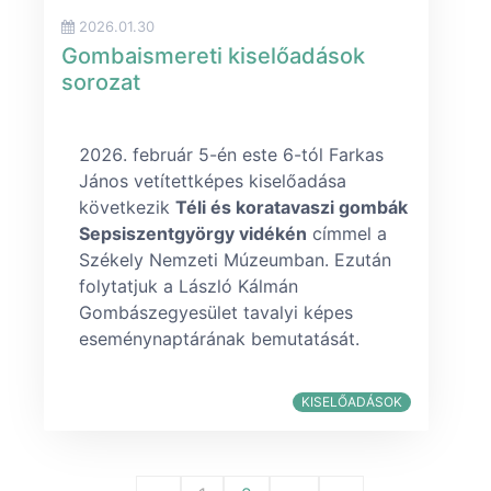
2026.01.30
Gombaismereti kiselőadások
sorozat
február 5-én este 6-tól Farkas
János vetítettképes kiselőadása
következik
Téli és koratavaszi gombák
Sepsiszentgyörgy vidékén
címmel a
Székely Nemzeti Múzeumban. Ezután
folytatjuk a László Kálmán
Gombászegyesület tavalyi képes
eseménynaptárának bemutatását.
KISELŐADÁSOK