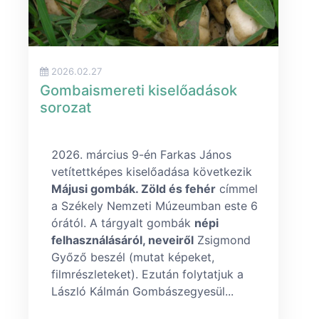
2026.02.27
Gombaismereti kiselőadások
sorozat
március 9-én Farkas János
vetítettképes kiselőadása következik
Májusi gombák. Zöld és fehér
címmel
a Székely Nemzeti Múzeumban este 6
órától. A tárgyalt gombák
népi
felhasználásáról, neveiről
Zsigmond
Győző beszél (mutat képeket,
filmrészleteket). Ezután folytatjuk a
László Kálmán Gombászegyesül...