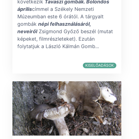
következik
Tavaszi gombák. Bolondos
április
címmel a Székely Nemzeti
Múzeumban este 6 órától. A tárgyalt
gombák
népi felhasználásáról,
neveiről
Zsigmond Győző beszél (mutat
képeket, filmrészleteket). Ezután
folytatjuk a László Kálmán Gomb...
KISELŐADÁSOK