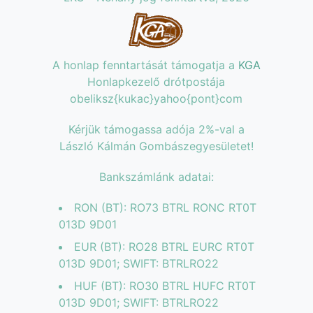
A honlap fenntartását támogatja a
KGA
Honlapkezelő drótpostája
obeliksz{kukac}yahoo{pont}com
Kérjük támogassa adója 2%-val a
László Kálmán Gombászegyesületet!
Bankszámlánk adatai:
RON (BT): RO73 BTRL RONC RT0T
013D 9D01
EUR (BT): RO28 BTRL EURC RT0T
013D 9D01; SWIFT: BTRLRO22
HUF (BT): RO30 BTRL HUFC RT0T
013D 9D01; SWIFT: BTRLRO22