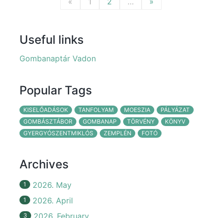
«
1
2
…
»
Useful links
Gombanaptár Vadon
Popular Tags
KISELŐADÁSOK
TANFOLYAM
MOESZIA
PÁLYÁZAT
GOMBÁSZTÁBOR
GOMBANAP
TÖRVÉNY
KÖNYV
GYERGYÓSZENTMIKLÓS
ZEMPLÉN
FOTÓ
Archives
2026. May
1
2026. April
1
2026. February
3