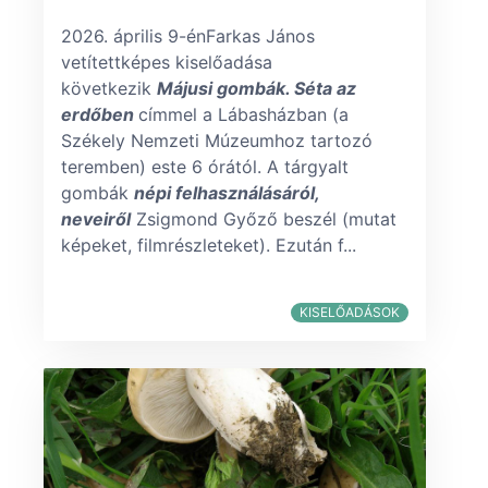
2026. április 9-énFarkas János
vetítettképes kiselőadása
következik
Májusi gombák. Séta az
erdőben
címmel a Lábasházban (a
Székely Nemzeti Múzeumhoz tartozó
teremben) este 6 órától. A tárgyalt
gombák
népi felhasználásáról,
neveiről
Zsigmond Győző beszél (mutat
képeket, filmrészleteket). Ezután f...
KISELŐADÁSOK