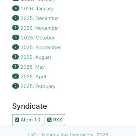
2026. January
4
2025. December
2
2025. November
1
2025. October
4
2025. September
2
2025. August
1
2025. May
1
2025. April
2
2025. February
2
Syndicate
Atom 1.0
RSS
LKG - Néhány jog fenntartva, 2026