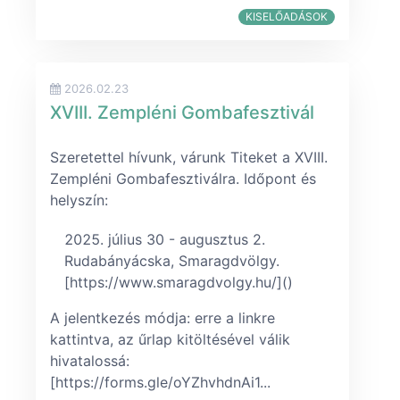
KISELŐADÁSOK
2026.02.23
XVIII. Zempléni Gombafesztivál
Szeretettel hívunk, várunk Titeket a XVIII.
Zempléni Gombafesztiválra. Időpont és
helyszín:
július 30 - augusztus 2.
Rudabányácska, Smaragdvölgy.
[https://www.smaragdvolgy.hu/]()
A jelentkezés módja: erre a linkre
kattintva, az űrlap kitöltésével válik
hivatalossá:
[https://forms.gle/oYZhvhdnAi1...