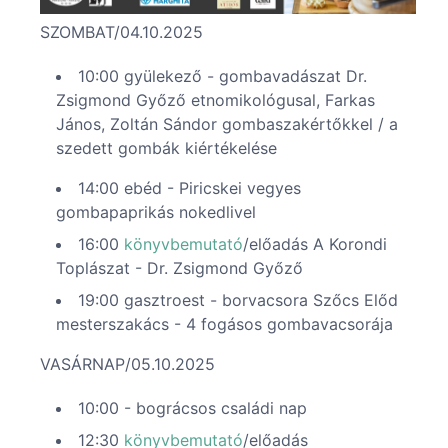
SZOMBAT/04.10.2025
10:00 gyülekező - gombavadászat Dr.
Zsigmond Győző etnomikológusal, Farkas
János, Zoltán Sándor gombaszakértőkkel / a
szedett gombák kiértékelése
14:00 ebéd - Piricskei vegyes
gombapaprikás nokedlivel
16:00
könyvbemutató
/előadás A Korondi
Toplászat - Dr. Zsigmond Győző
19:00 gasztroest - borvacsora Szőcs Előd
mesterszakács - 4 fogásos gombavacsorája
VASÁRNAP/05.10.2025
10:00 - bográcsos családi nap
12:30
könyvbemutató
/előadás