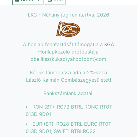
LKG - Néhány jog fenntartva, 2026
A honlap fenntartását támogatja a
KGA
Honlapkezelő drótpostája
obeliksz{kukac}yahoo{pont}com
Kérjük támogassa adója 2%-val a
László Kálmán Gombászegyesületet!
Bankszámlánk adatai:
RON (BT): RO73 BTRL RONC RT0T
013D 9D01
EUR (BT): RO28 BTRL EURC RT0T
013D 9D01; SWIFT: BTRLRO22