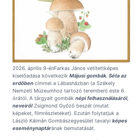
2026. április 9-énFarkas János vetítettképes
kiselőadása következik
Májusi gombák. Séta az
erdőben
címmel a Lábasházban (a Székely
Nemzeti Múzeumhoz tartozó teremben) este 6
órától. A tárgyalt gombák
népi felhasználásáról,
neveiről
Zsigmond Győző beszél (mutat
képeket, filmrészleteket). Ezután folytatjuk a
László Kálmán Gombászegyesület tavalyi
képes
eseménynaptár
ának bemutatását.