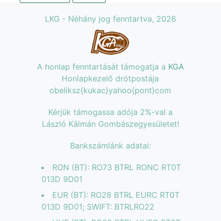
LKG - Néhány jog fenntartva, 2026
A honlap fenntartását támogatja a
KGA
Honlapkezelő drótpostája
obeliksz{kukac}yahoo{pont}com
Kérjük támogassa adója 2%-val a
László Kálmán Gombászegyesületet!
Bankszámlánk adatai:
RON (BT): RO73 BTRL RONC RT0T
013D 9D01
EUR (BT): RO28 BTRL EURC RT0T
013D 9D01; SWIFT: BTRLRO22