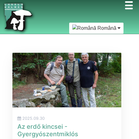
Română
2025.09.30
Az erdő kincsei -
Gyergyószentmiklós