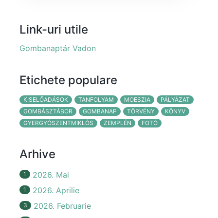
Link-uri utile
Gombanaptár Vadon
Etichete populare
KISELŐADÁSOK
TANFOLYAM
MOESZIA
PÁLYÁZAT
GOMBÁSZTÁBOR
GOMBANAP
TÖRVÉNY
KÖNYV
GYERGYÓSZENTMIKLÓS
ZEMPLÉN
FOTÓ
Arhive
2026. Mai
1
2026. Aprilie
1
2026. Februarie
3