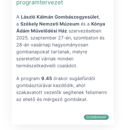
programtervezet
A
László Kálmán Gombászegyesület
,
a
Székely Nemzeti Múzeum
és a
Kónya
Ádám Művelődési Ház
szervezésében
2025. szeptember 27-én, szombaton és
28-án vasárnap hagyományosan
gombanapokat tartanak, melyre
szeretettel várnak minden
természetkedvelő családot.
A program
9.45
órakor sugásfürdői
gombásztúrával kezdődik, ahol
szakavatott vezetők segítenek felismerni
az ehető és mérgező gombákat.
GOMBANAP