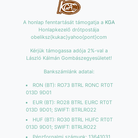
A honlap fenntartását támogatja a
KGA
Honlapkezelő drótpostája
obeliksz{kukac}yahoo{pont}com
Kérjük támogassa adója 2%-val a
László Kálmán Gombászegyesületet!
Bankszámlánk adatai:
RON (BT): RO73 BTRL RONC RT0T
013D 9D01
EUR (BT): RO28 BTRL EURC RT0T
013D 9D01; SWIFT: BTRLRO22
HUF (BT): RO30 BTRL HUFC RT0T
013D 9D01; SWIFT: BTRLRO22
Pénzforgalmi számunk: 13641031