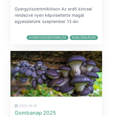
Gyergyószentmiklóson Az erdő kincsei
rendezvé nyen képviseltette magát
egyesületünk szeptember 13-án:
GYERGYÓSZENTMIKLÓS
KISELŐADÁSOK
2025.09.19
Gombanap 2025