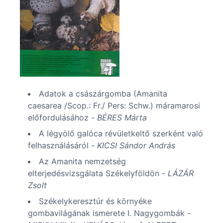
Adatok a császárgomba (Amanita
caesarea /Scop.: Fr./ Pers: Schw.) máramarosi
előfordulásához -
BÉRES Márta
A légyölő galóca révületkeltő szerként való
felhasználásáról -
KICSI Sándor András
Az Amanita nemzetség
elterjedésvizsgálata Székelyföldön -
LÁZÁR
Zsolt
Székelykeresztúr és környéke
gombavilágának ismerete I. Nagygombák -