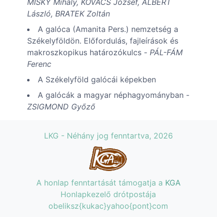
MISKY Mihály, KOVÁCS József, ALBERT
László, BRATEK Zoltán
A galóca (Amanita Pers.) nemzetség a
Székelyföldön. Előfordulás, fajleírások és
makroszkopikus határozókulcs -
PÁL-FÁM
Ferenc
A Székelyföld galócái képekben
A galócák a magyar néphagyományban -
ZSIGMOND Győző
LKG - Néhány jog fenntartva, 2026
A honlap fenntartását támogatja a
KGA
Honlapkezelő drótpostája
obeliksz{kukac}yahoo{pont}com