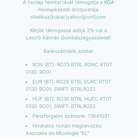
A honlap fenntartását támogatja a
KGA
Honlapkezelő drótpostája
obeliksz{kukac}yahoo{pont}com
Kérjük támogassa adója 2%-val a
László Kálmán Gombászegyesületet!
Bankszámlánk adatai:
RON (BT): RO73 BTRL RONC RT0T
013D 9D01
EUR (BT): RO28 BTRL EURC RT0T
013D 9D01; SWIFT: BTRLRO22
HUF (BT): RO30 BTRL HUFC RT0T
013D 9D01; SWIFT: BTRLRO22
Pénzforgalmi számunk: 13641031
Hivatalos román megnevezés:
Asociatia de Micologie "KL"