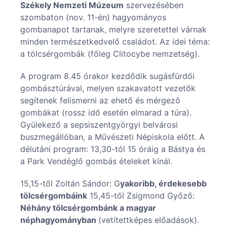
Székely Nemzeti Múzeum
szervezésében
szombaton (nov. 11-én) hagyományos
gombanapot tartanak, melyre szeretettel várnak
minden természetkedvelő családot. Az idei téma:
a tölcsérgombák (főleg Clitocybe nemzetség).
A program 8.45 órakor kezdődik sugásfürdői
gombásztúrával, melyen szakavatott vezetők
segítenek felismerni az ehető és mérgező
gombákat (rossz idő esetén elmarad a túra).
Gyülekező a sepsiszentgyörgyi belvárosi
buszmegállóban, a Művészeti Népiskola előtt. A
délutáni program: 13,30-tól 15 óráig a Bástya és
a Park Vendéglő gombás ételeket kínál.
15,15-től Zoltán Sándor: G
yakoribb, érdekesebb
tölcsérgombáink
15,45-től Zsigmond Győző:
Néhány tölcsérgombánk a magyar
néphagyományban
(vetítettképes előadások).