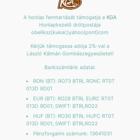
A honlap fenntartását támogatja a
KGA
Honlapkezelő drótpostája
obeliksz{kukac}yahoo{pont}com
Kérjük támogassa adója 2%-val a
László Kálmán Gombászegyesületet!
Bankszámlánk adatai:
RON (BT): RO73 BTRL RONC RT0T
013D 9D01
EUR (BT): RO28 BTRL EURC RT0T
013D 9D01; SWIFT: BTRLRO22
HUF (BT): RO30 BTRL HUFC RT0T
013D 9D01; SWIFT: BTRLRO22
Pénzforgalmi számunk: 13641031