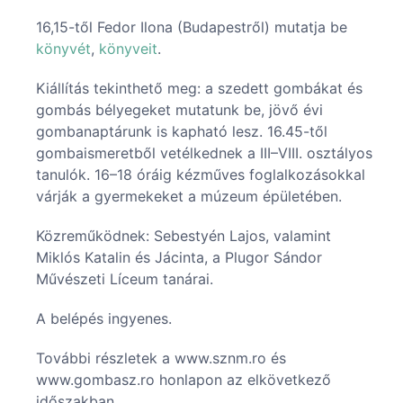
16,15-től Fedor Ilona (Budapestről) mutatja be
könyvét
,
könyveit
.
Kiállítás tekinthető meg: a szedett gombákat és
gombás bélyegeket mutatunk be, jövő évi
gombanaptárunk is kapható lesz. 16.45-től
gombaismeretből vetélkednek a III–VIII. osztályos
tanulók. 16–18 óráig kézműves foglalkozásokkal
várják a gyermekeket a múzeum épületében.
Közreműködnek: Sebestyén Lajos, valamint
Miklós Katalin és Jácinta, a Plugor Sándor
Művészeti Líceum tanárai.
A belépés ingyenes.
További részletek a www.sznm.ro és
www.gombasz.ro honlapon az elkövetkező
időszakban.