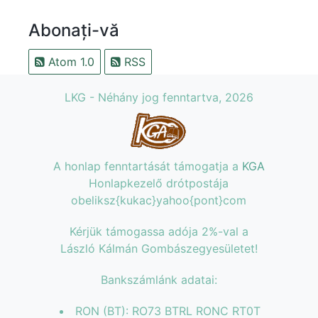
Abonați-vă
Atom 1.0
RSS
LKG - Néhány jog fenntartva, 2026
A honlap fenntartását támogatja a
KGA
Honlapkezelő drótpostája
obeliksz{kukac}yahoo{pont}com
Kérjük támogassa adója 2%-val a
László Kálmán Gombászegyesületet!
Bankszámlánk adatai:
RON (BT): RO73 BTRL RONC RT0T